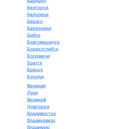
Барнаул
Белгород
Белорецк
Бердск
Березники
Бийск
Благовещенск
Борисоглебск
Боровичи
Братск
Брянск
Бузулук
Великие
Луки
Великий
Новгород
Владивосток
Владикавказ
Владимир