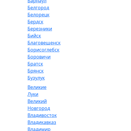
Барнаул
Белгород
Белорецк
Бердск
Березники
Бийск
Благовещенск
Борисоглебск
Боровичи
Братск
Брянск
Бузулук
Великие
Луки
Великий
Новгород
Владивосток
Владикавказ
Владимир