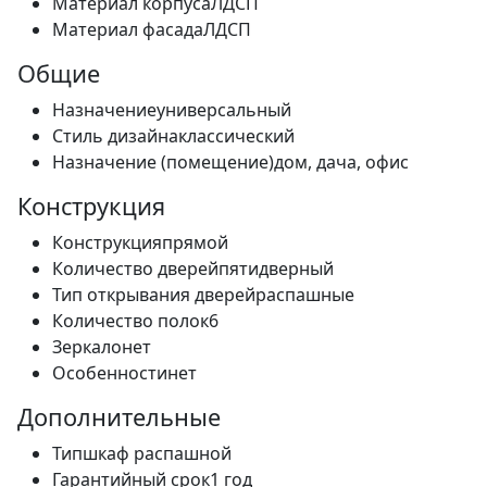
Материал корпуса
ЛДСП
Материал фасада
ЛДСП
Общие
Назначение
универсальный
Стиль дизайна
классический
Назначение (помещение)
дом, дача, офис
Конструкция
Конструкция
прямой
Количество дверей
пятидверный
Тип открывания дверей
распашные
Количество полок
6
Зеркало
нет
Особенности
нет
Дополнительные
Тип
шкаф распашной
Гарантийный срок
1 год