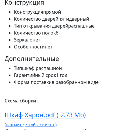
Конструкция
Конструкция
прямой
Количество дверей
пятидверный
Тип открывания дверей
распашные
Количество полок
6
Зеркало
нет
Особенности
нет
Дополнительные
Тип
шкаф распашной
Гарантийный срок
1 год
Форма поставки
в разобранном виде
Схема сборки :
Шкаф Харон.pdf ( 2.73 Mb)
(нажмите, чтобы скачать)