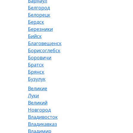
Барнаул
Белгород
Белорецк
Бердск
Березники
Бийск
Благовещенск
Борисоглебск
Боровичи
Братск
Брянск
Бузулук
Великие
Луки
Великий
Новгород
Владивосток
Владикавказ
Владимир