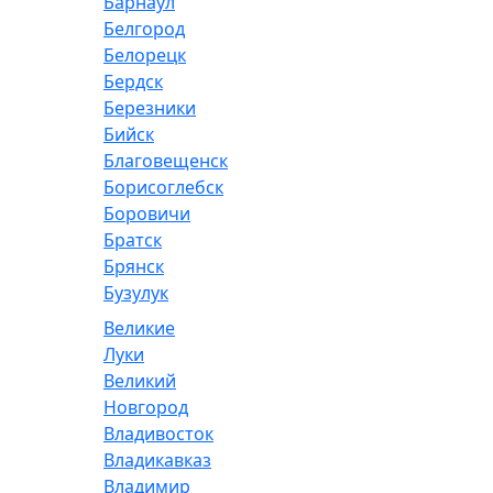
Барнаул
Белгород
Белорецк
Бердск
Березники
Бийск
Благовещенск
Борисоглебск
Боровичи
Братск
Брянск
Бузулук
Великие
Луки
Великий
Новгород
Владивосток
Владикавказ
Владимир