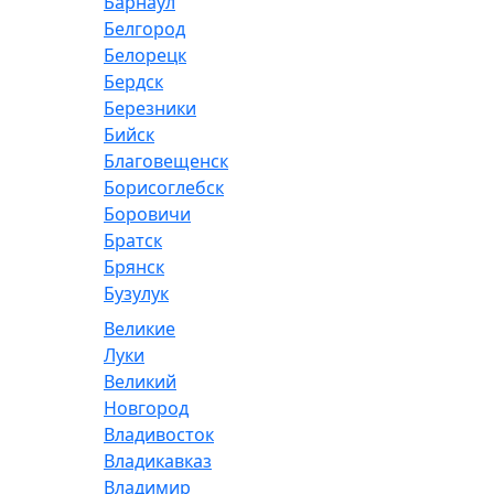
Барнаул
Белгород
Белорецк
Бердск
Березники
Бийск
Благовещенск
Борисоглебск
Боровичи
Братск
Брянск
Бузулук
Великие
Луки
Великий
Новгород
Владивосток
Владикавказ
Владимир